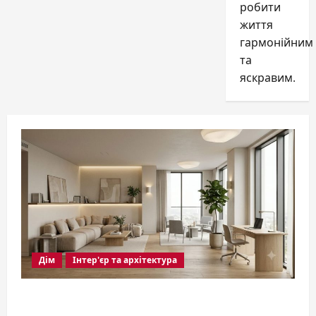
робити
сезону
життя
гармонійним
та
яскравим.
Дім
Інтер'єр та архітектура
Дизайн вітальні 2026: правила