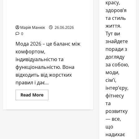
красу,
Мода 2026: актуальні
здоров’я
тренди, силуети та
та стиль
стильні рішення сезону
життя.
Марія Манюк
26.06.2026
Тут ви
0
знайдете
Мода 2026 – це баланс між
поради з
комфортом,
догляду
індивідуальністю та
за собою,
функціональністю. Вона
моди,
відходить від жорстких
сім’ї,
правил і дає...
інтер’єру,
Read
Read More
фітнесу
more
та
about
Мода
розвитку
2026:
актуальні
— все,
тренди,
силуети
що
та
стильні
надихає
рішення