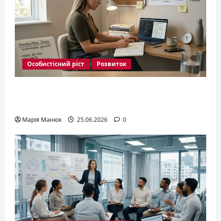
Особистісний ріст
Розвиток
Розвиток особистості: як розкрити
потенціал у 2026
Марія Манюк
25.06.2026
0