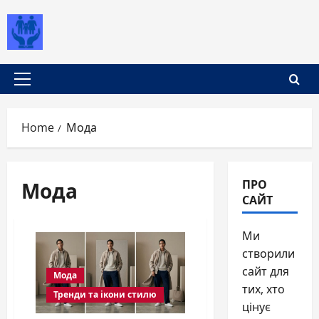
Skip
to
content
Primary
Menu
Home
Мода
Мода
ПРО
САЙТ
Ми
створили
сайт для
Мода
тих, хто
Тренди та ікони стилю
цінує