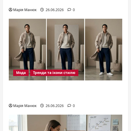
оформлення сучасного інтер’єру
Марія Манюк
26.06.2026
0
Мода
Тренди та ікони стилю
Мода 2026: актуальні тренди,
силуети та стильні рішення сезону
Марія Манюк
26.06.2026
0