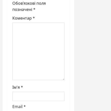
Обов’язкові поля
t
позначені
*
i
Коментар
*
o
n
Ім'я
*
Email
*