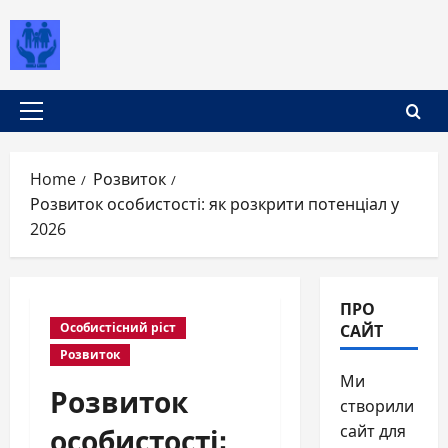
Skip
to
content
Primary
Menu
Home
Розвиток
Розвиток особистості: як розкрити потенціал у
2026
ПРО
САЙТ
Особистісний ріст
Розвиток
Ми
Розвиток
створили
особистості:
сайт для