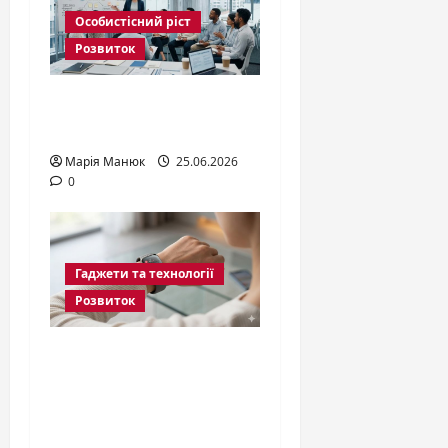
Особистісний ріст
Розвиток
Soft Skills: що це і як
розвивати у 2026
Марія Манюк
25.06.2026
0
Гаджети та технології
Розвиток
Фітнес-браслет
2026: Повний гід з
вибору
персонального