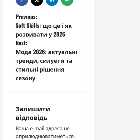
P
Previous:
Soft Skills: що це і як
o
розвивати у 2026
s
Next:
Мода 2026: актуальні
t
тренди, силуети та
n
стильні рішення
сезону
a
v
i
Залишити
відповідь
g
Ваша e-mail адреса не
a
оприлюднюватиметься.