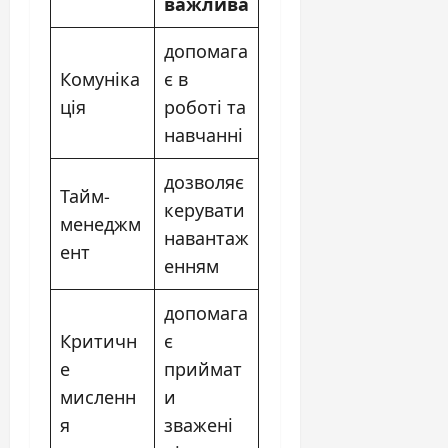
важлива
допомага
Комуніка
є в
ція
роботі та
навчанні
дозволяє
Тайм-
керувати
менеджм
навантаж
ент
енням
допомага
Критичн
є
е
приймат
мисленн
и
я
зважені