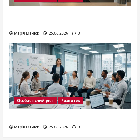
Розвиток особистості: як розкрити
потенціал у 2026
Марія Манюк
25.06.2026
0
Особистісний ріст
Розвиток
Soft Skills: що це і як розвивати у 2026
Марія Манюк
25.06.2026
0