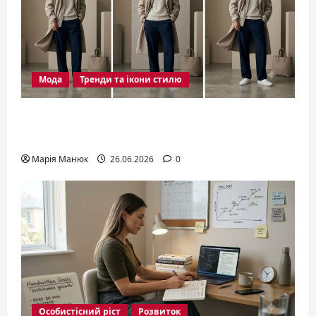
Мода
Тренди та ікони стилю
Мода 2026: актуальні тренди,
силуети та стильні рішення сезону
Марія Манюк
26.06.2026
0
Особистісний ріст
Розвиток