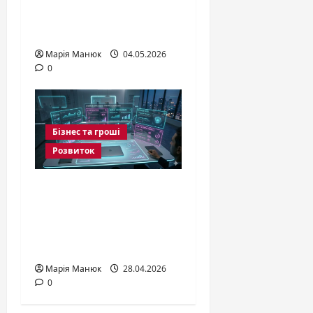
асистента зі
здоров’я
Марія Манюк
04.05.2026
0
Бізнес та гроші
Розвиток
Як вибрати бізнес-
ідею у 2026 році:
ТОП ідей для
України
Марія Манюк
28.04.2026
0