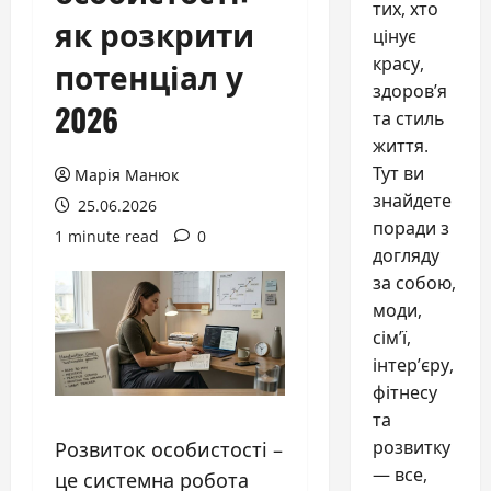
тих, хто
як розкрити
цінує
красу,
потенціал у
здоров’я
2026
та стиль
життя.
Тут ви
Марія Манюк
знайдете
25.06.2026
поради з
1 minute read
0
догляду
за собою,
моди,
сім’ї,
інтер’єру,
фітнесу
та
розвитку
Розвиток особистості –
— все,
це системна робота