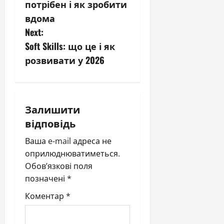
s
потрібен і як зробити
вдома
t
Next:
n
Soft Skills: що це і як
розвивати у 2026
a
v
i
Залишити
відповідь
g
Ваша e-mail адреса не
a
оприлюднюватиметься.
Обов’язкові поля
t
позначені
*
i
Коментар
*
o