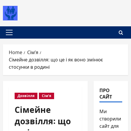
Skip
to
content
Primary
Menu
Home
Сім’я
Сімейне дозвілля: що це і як воно змінює
стосунки в родині
ПРО
САЙТ
Дозвілля
Сім’я
Сімейне
Ми
дозвілля: що
створили
сайт для