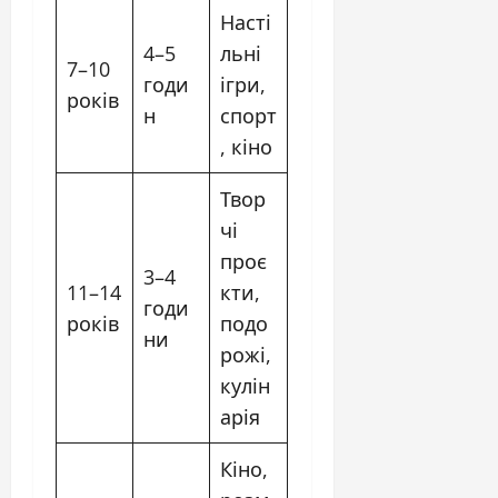
Насті
4–5
льні
7–10
годи
ігри,
років
н
спорт
, кіно
Твор
чі
проє
3–4
11–14
кти,
годи
років
подо
ни
рожі,
кулін
арія
Кіно,