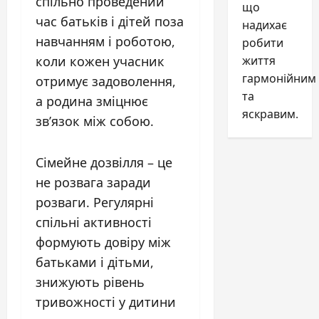
спільно проведений
що
час батьків і дітей поза
надихає
навчанням і роботою,
робити
життя
коли кожен учасник
гармонійним
отримує задоволення,
та
а родина зміцнює
яскравим.
зв’язок між собою.
Сімейне дозвілля – це
не розвага заради
розваги. Регулярні
спільні активності
формують довіру між
батьками і дітьми,
знижують рівень
тривожності у дитини