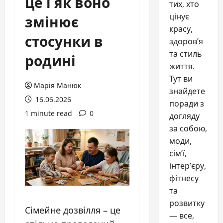
це і як воно
тих, хто
змінює
цінує
красу,
стосунки в
здоров’я
та стиль
родині
життя.
Тут ви
Марія Манюк
знайдете
16.06.2026
поради з
1 minute read
0
догляду
за собою,
моди,
сім’ї,
інтер’єру,
фітнесу
та
розвитку
Сімейне дозвілля – це
— все,