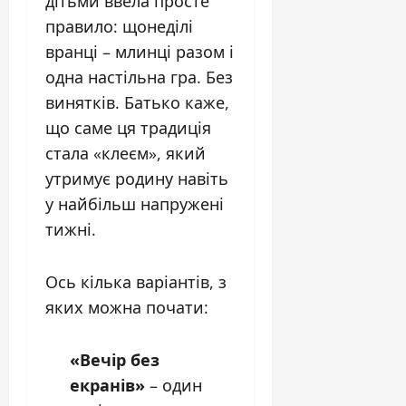
дітьми ввела просте
правило: щонеділі
вранці – млинці разом і
одна настільна гра. Без
винятків. Батько каже,
що саме ця традиція
стала «клеєм», який
утримує родину навіть
у найбільш напружені
тижні.
Ось кілька варіантів, з
яких можна почати:
«Вечір без
екранів»
– один