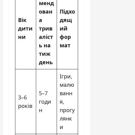
менд
ован
Підхо
Вік
а
дящ
дити
трив
ий
ни
аліст
фор
ь на
мат
тиж
день
Ігри,
малю
5–7
ванн
3–6
годи
я,
років
н
прогу
лянк
и