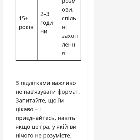
розм
ови,
2–3
15+
спіль
годи
років
ні
ни
захоп
ленн
я
З підлітками важливо
не нав’язувати формат.
Запитайте, що їм
цікаво – і
приєднайтесь, навіть
якщо це гра, у якій ви
нічого не розумієте.