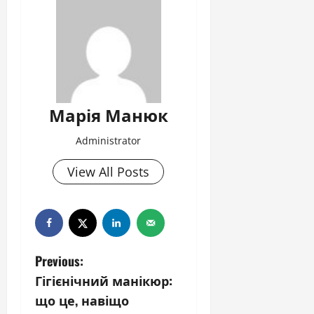
Марія Манюк
Administrator
View All Posts
P
Previous:
Гігієнічний манікюр:
o
що це, навіщо