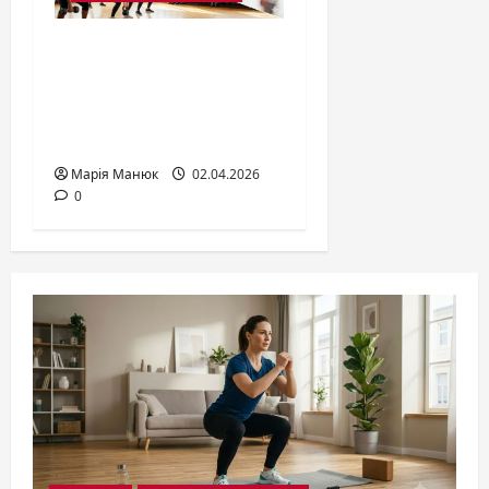
Як обрати свій
напрямок фітнесу:
великий огляд
програм та переваг
Марія Манюк
02.04.2026
0