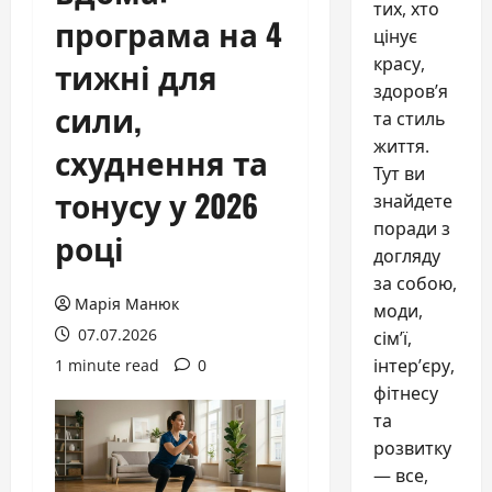
тих, хто
програма на 4
цінує
красу,
тижні для
здоров’я
сили,
та стиль
життя.
схуднення та
Тут ви
тонусу у 2026
знайдете
поради з
році
догляду
за собою,
Марія Манюк
моди,
07.07.2026
сім’ї,
інтер’єру,
1 minute read
0
фітнесу
та
розвитку
— все,