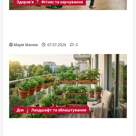
Здоров'я
Фітнес та харчування
Тренування вдома: програма на 4
тижні для сили, схуднення та тонусу
у 2026 році
Марія Манюк
07.07.2026
0
Дім
Ландшафт та облаштування
Сад на балконі: що можна садити та
як виростити зелений куточок у 2026