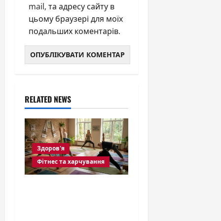
mail, та адресу сайту в
цьому браузері для моїх
подальших коментарів.
RELATED NEWS
Здоров'я
Фітнес та харчування
Хатха йога: гайд з
історії, філософії та
практики для тіла і