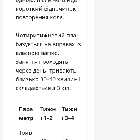
короткий відпочинок і
повторення кола.
Чотиритижневий план
базується на вправах із
власною вагою.
Заняття проходять
через день, тривають
близько 30–40 хвилин і
складаються з 3 кіл.
Пара
Тижн
Тижн
метр
і 1–2
і 3–4
Трив