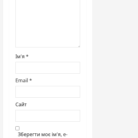
o
n
Ім'я
*
Email
*
Сайт
Зберегти моє ім'я, e-