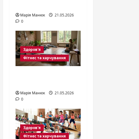
розуму
Марія Манюк
21.05.2026
0
Здоров'я
Фітнес та харчування
Що таке йога нідра
та як вона діє?
Марія Манюк
21.05.2026
0
Здоров'я
Фітнес та харчування