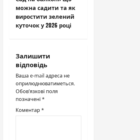
o
можна садити та як
s
виростити зелений
куточок у 2026 році
t
n
a
Залишити
відповідь
v
Ваша e-mail адреса не
i
оприлюднюватиметься.
Обов’язкові поля
g
позначені
*
a
Коментар
*
t
i