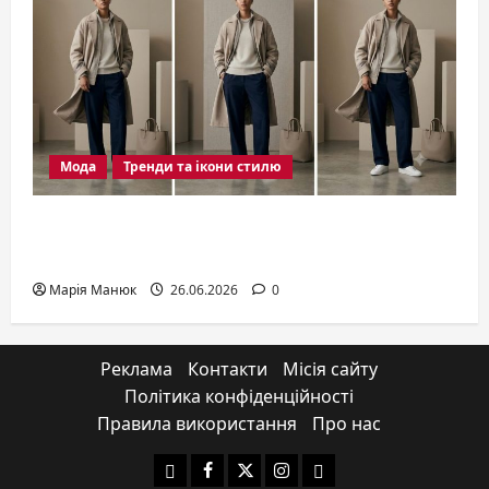
Мода
Тренди та ікони стилю
Мода 2026: актуальні тренди,
силуети та стильні рішення сезону
Марія Манюк
26.06.2026
0
Реклама
Контакти
Місія сайту
Політика конфіденційності
Правила використання
Про нас
Yelp
Facebook
Twitter
Instagram
Email