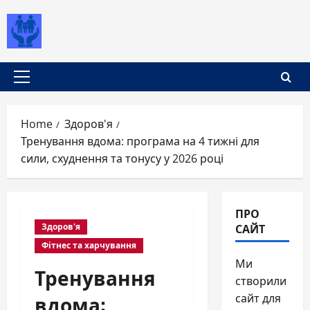
Skip
to
content
Primary
Menu
Home
Здоров'я
Тренування вдома: програма на 4 тижні для
сили, схуднення та тонусу у 2026 році
ПРО
САЙТ
Здоров'я
Фітнес та харчування
Ми
Тренування
створили
вдома:
сайт для