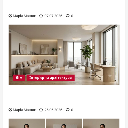
році
Марія Манюк
07.07.2026
0
Дім
Інтер'єр та архітектура
Дизайн вітальні 2026: правила
оформлення сучасного інтер’єру
Марія Манюк
26.06.2026
0