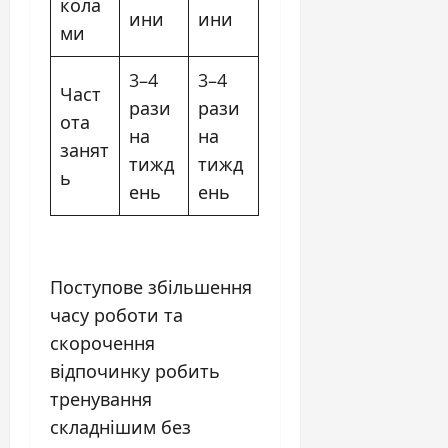
кола
ини
ини
ми
3–4
3–4
Част
рази
рази
ота
на
на
занят
тижд
тижд
ь
ень
ень
Поступове збільшення
часу роботи та
скорочення
відпочинку робить
тренування
складнішим без