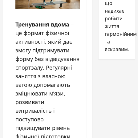
що
надихає
робити
Тренування вдома
–
життя
це формат фізичної
гармонійним
активності, який дає
та
яскравим.
змогу підтримувати
форму без відвідування
спортзалу. Регулярні
заняття з власною
вагою допомагають
зміцнювати м’язи,
розвивати
витривалість і
поступово
підвищувати рівень
фізичної підготовки.