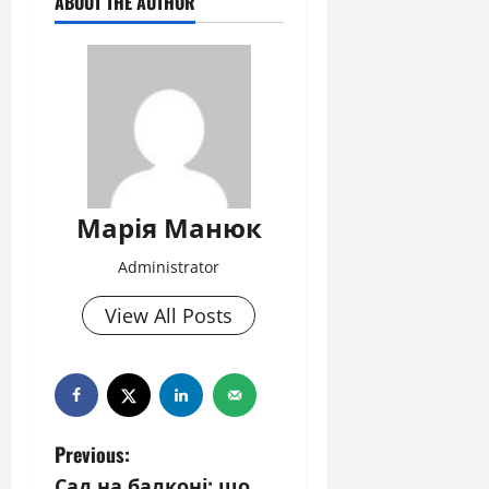
ABOUT THE AUTHOR
Марія Манюк
Administrator
View All Posts
P
Previous:
Сад на балконі: що