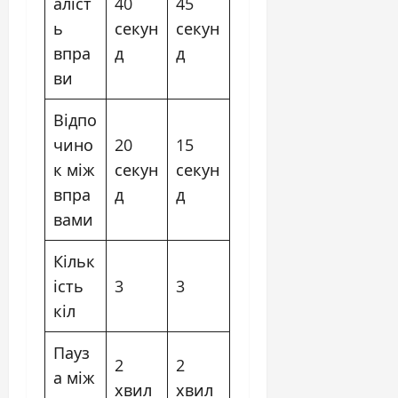
аліст
40
45
ь
секун
секун
впра
д
д
ви
Відпо
чино
20
15
к між
секун
секун
впра
д
д
вами
Кільк
ість
3
3
кіл
Пауз
2
2
а між
хвил
хвил