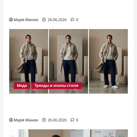
оформления современного
интерьера
Марія Манюк
26.06.2026
0
Мода
Тренды и иконы стиля
Мода 2026: актуальные тренды,
силуэты и стильные решения сезона
Марія Манюк
26.06.2026
0