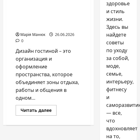
здоровье
Дизайн гостиной 2026:
и стиль
правила оформления
жизни.
современного
интерьера
Здесь вы
найдете
Марія Манюк
26.06.2026
0
советы
по уходу
Дизайн гостиной – это
за собой,
организация и
моде,
оформление
семье,
пространства, которое
интерьеру,
объединяет зоны отдыха,
фитнесу
работы и общения в
и
одном...
саморазвити
Прочитать
Читать далее
— все,
больше
о
что
Дизайн
гостиной
вдохновляет
2026:
на то,
правила