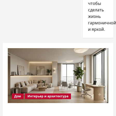
оформления
чтобы
современного
интерьера
сделать
жизнь
гармоничной
и яркой.
Дом
Интерьер и архитектура
Дизайн гостиной 2026: правила