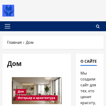
Перейти
к
содержимому
Основное
меню
Главная
Дом
Дом
О САЙТЕ
Мы
создали
сайт для
тех, кто
Дом
ценит
Интерьер и архитектура
красоту,