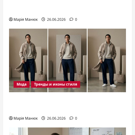
оформления современного
интерьера
Марія Манюк
26.06.2026
0
Мода
Тренды и иконы стиля
Мода 2026: актуальные тренды,
силуэты и стильные решения сезона
Марія Манюк
26.06.2026
0