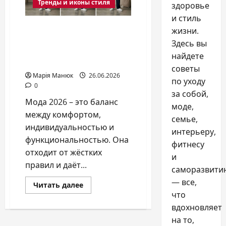
Тренды и иконы стиля
здоровье
и стиль
Мода 2026: актуальные
жизни.
тренды, силуэты и
Здесь вы
стильные решения
найдете
сезона
советы
Марія Манюк
26.06.2026
по уходу
0
за собой,
Мода 2026 – это баланс
моде,
между комфортом,
семье,
индивидуальностью и
интерьеру,
функциональностью. Она
фитнесу
отходит от жёстких
и
правил и даёт...
саморазвити
— все,
Прочитать
Читать далее
больше
что
о
Мода
вдохновляет
2026:
на то,
актуальные