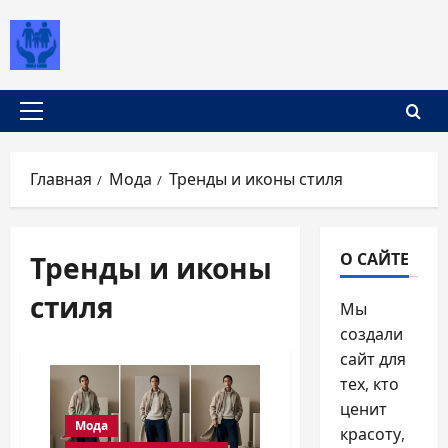
Перейти
к
содержимому
Основное
меню
Главная
Мода
Тренды и иконы стиля
Тренды и иконы
О САЙТЕ
стиля
Мы
создали
сайт для
тех, кто
ценит
Мода
красоту,