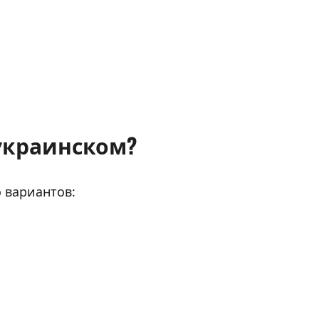
а украинском?
 вариантов: