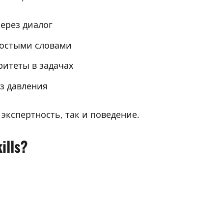
ерез диалог
ростыми словами
ритеты в задачах
з давления
 экспертность, так и поведение.
lls?