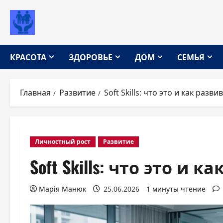
Перейти
к
содержимому
КРАСОТА
ЗДОРОВЬЕ
ДОМ
СЕМЬЯ
Главная
Развитие
Soft Skills: что это и как разви
Личностный рост
Развитие
Soft Skills: что это и 
Марія Манюк
25.06.2026
1 минуты чтение