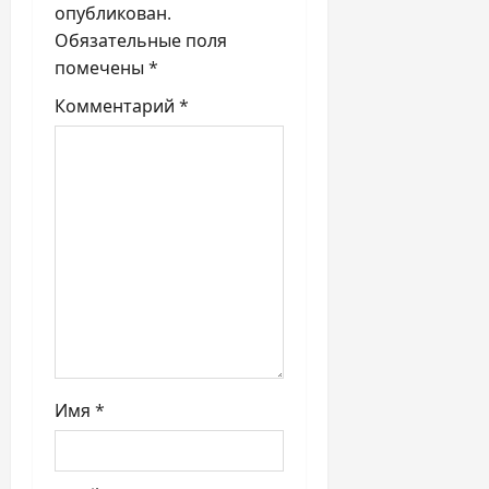
опубликован.
о
Обязательные поля
з
помечены
*
Комментарий
*
а
п
и
с
я
м
Имя
*