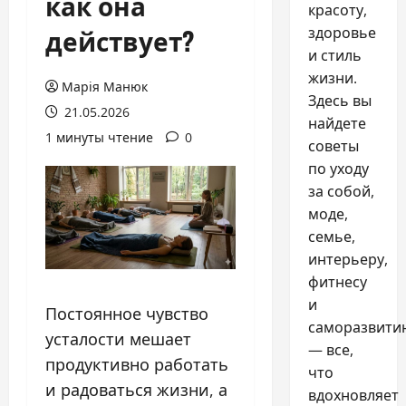
как она
красоту,
действует?
здоровье
и стиль
жизни.
Марія Манюк
Здесь вы
21.05.2026
найдете
1 минуты чтение
0
советы
по уходу
за собой,
моде,
семье,
интерьеру,
фитнесу
и
Постоянное чувство
саморазвити
усталости мешает
— все,
продуктивно работать
что
и радоваться жизни, а
вдохновляет