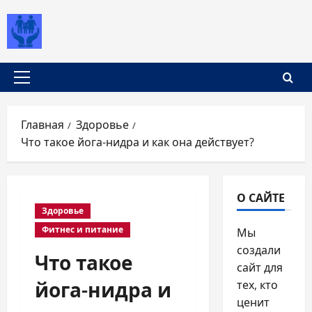
Перейти
к
содержимому
Основное
меню
Главная
Здоровье
Что такое йога-нидра и как она действует?
О САЙТЕ
Здоровье
Фитнес и питание
Мы
создали
Что такое
сайт для
йога-нидра и
тех, кто
ценит