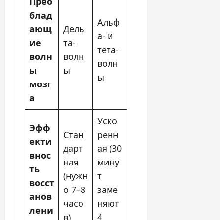
Прео
блад
Альф
ающ
Дель
а- и
ие
та-
тета-
волн
волн
волн
ы
ы
ы
мозг
а
Уско
Эфф
Стан
ренн
екти
дарт
ая (30
внос
ная
мину
ть
(нужн
т
восст
о 7–8
заме
анов
часо
няют
лени
в)
4