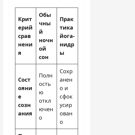
Обы
Крит
Прак
чны
ерий
тика
й
срав
йога-
ночн
нени
нидр
ой
я
ы
сон
Сохр
Полн
Сост
анен
ость
ояни
о и
ю
е
сфок
откл
созн
усир
ючен
ания
ован
о
о