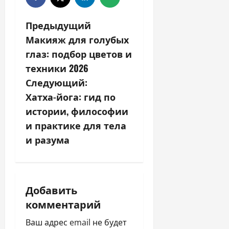
Н
Предыдущий
Макияж для голубых
а
глаз: подбор цветов и
в
техники 2026
Следующий:
и
Хатха-йога: гид по
г
истории, философии
и практике для тела
а
и разума
ц
и
Добавить
я
комментарий
п
Ваш адрес email не будет